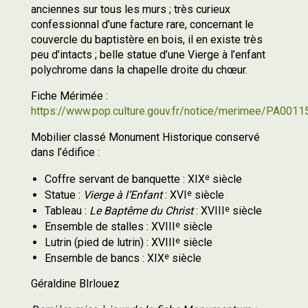
anciennes sur tous les murs ; très curieux
confessionnal d’une facture rare, concernant le
couvercle du baptistère en bois, il en existe très
peu d’intacts ; belle statue d’une Vierge à l’enfant
polychrome dans la chapelle droite du chœur.
Fiche Mérimée :
https://www.pop.culture.gouv.fr/notice/merimee/PA001
Mobilier classé Monument Historique conservé
dans l’édifice :
e
Coffre servant de banquette : XIX
siècle
e
Statue :
Vierge à l’Enfant
: XVI
siècle
e
Tableau :
Le Baptême du Christ
: XVIII
siècle
e
Ensemble de stalles : XVIII
siècle
e
Lutrin (pied de lutrin) : XVIII
siècle
e
Ensemble de bancs : XIX
siècle
Géraldine BIrlouez